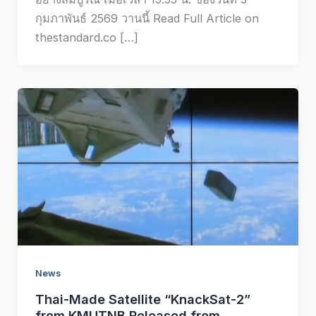
กุมภาพันธ์ 2569 วานนี้ Read Full Article on
thestandard.co […]
News
Thai-Made Satellite “KnackSat-2”
from KMUTNB Released from